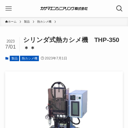
ホーム
製品
熱カシメ機
シリンダ式熱カシメ機 THP-350
2023
7/01
＊＊
2023年7月1日
製品
熱カシメ機